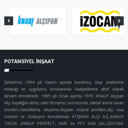
POTANSIYEL İNŞAAT
Şirketimiz 1994 yılı Kasım ayında kurulmuş olup ;malzeme
tedariği ve uygulama konularında faaliyetlerine aktif olarak
devam etmektedir. 1995 yılı Ocak ayında TEPE KNAUF Alçıpan
Alçı bayiiliğini almış olan firmamız sonrasında, Metal asma tavan
ürünleri,Yükseltilmiş döşeme,Alçıpan orijinal profilleri,alçı sıva
ürünleri ve izolasyon konularında ATIŞKAN ALÇI A.Ş.,KNAUF
TACER ,KNAUF PROFECT, AMF ve PFT SIVA sist.,İZOCAM,